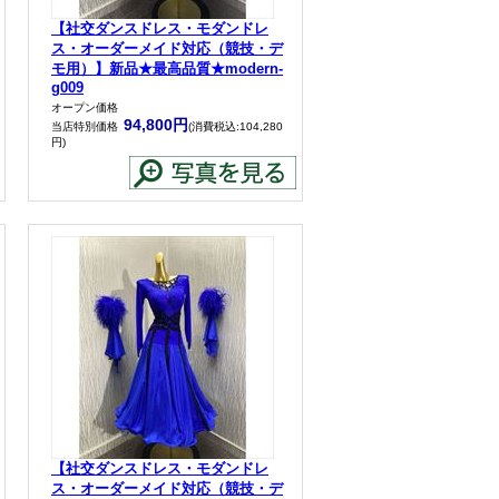
【社交ダンスドレス・モダンドレ
ス・オーダーメイド対応（競技・デ
モ用）】新品★最高品質★modern-
g009
オープン価格
94,800円
当店特別価格
(消費税込:104,280
円)
【社交ダンスドレス・モダンドレ
ス・オーダーメイド対応（競技・デ