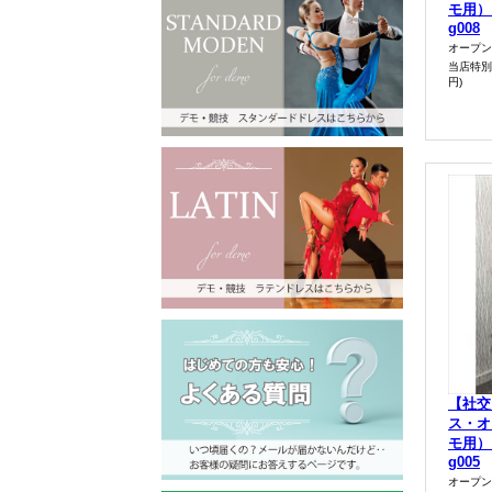
モ用）
g008
オープン
当店特別
円)
【社交
ス・オ
モ用）
g005
オープン