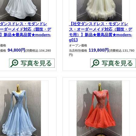
ダンスドレス・モダンドレ
【社交ダンスドレス・モダンドレ
ーダーメイド対応（競技・デ
ス・オーダーメイド対応（競技・デ
】新品★最高品質★modern-
モ用）】新品★最高品質★modern-
g013
価格
オープン価格
94,800円
119,800円
価格
(消費税込:104,280
当店特別価格
(消費税込:131,780
円)