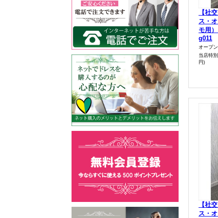
【社交
ス・オ
モ用）
g011
オープン
当店特別
円)
【社交
ス・オ