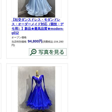
【社交ダンスドレス・モダンドレ
ス・オーダーメイド対応（競技・デ
モ用）】新品★最高品質★modern-
g012
オープン価格
94,800円
当店特別価格
(消費税込:104,280
円)