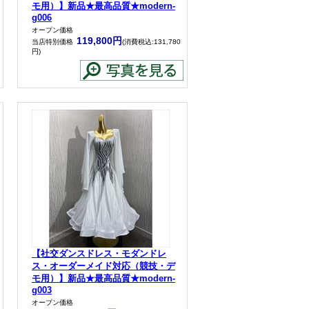
モ用）】新品★最高品質★modern-
g006
オープン価格
119,800円
当店特別価格
(消費税込:131,780
円)
【社交ダンスドレス・モダンドレ
ス・オーダーメイド対応（競技・デ
モ用）】新品★最高品質★modern-
g003
オープン価格