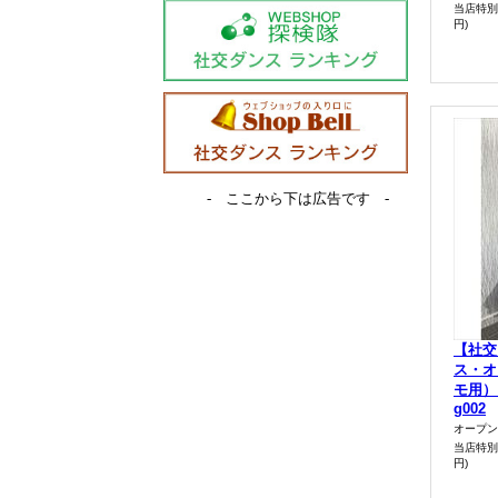
当店特別
円)
- ここから下は広告です -
【社交
ス・オ
モ用）
g002
オープン
当店特別
円)