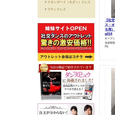
スタンダード（モダン）ドレス
ラテンドレス
【社交
ス・オ
モ用）
g014
オープン
当店特別
円)