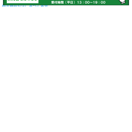
特定商取引法に基づく表示
プライバシーポリシー
©
社交ダンスドレス・社交ダンス衣装の通販Drecy ドレシー
. All Rights
Reserved.
本サイトの無断複写（コピー）・複製・転載を禁じます。
- ランキング参加中 -
社交ダンス WEB SHOP 探検隊
社交ダンス通販ランキング
- ここから下は広告です -